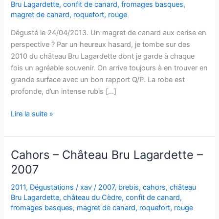
Bru Lagardette
,
confit de canard
,
fromages basques
,
magret de canard
,
roquefort
,
rouge
Dégusté le 24/04/2013. Un magret de canard aux cerise en
perspective ? Par un heureux hasard, je tombe sur des
2010 du château Bru Lagardette dont je garde à chaque
fois un agréable souvenir. On arrive toujours à en trouver en
grande surface avec un bon rapport Q/P. La robe est
profonde, d’un intense rubis […]
Cahors
Lire la suite »
–
Château
Bru
Cahors – Château Bru Lagardette –
Lagardette
2007
–
2010
2011
,
Dégustations
/
xav
/
2007
,
brebis
,
cahors
,
château
Bru Lagardette
,
château du Cèdre
,
confit de canard
,
fromages basques
,
magret de canard
,
roquefort
,
rouge