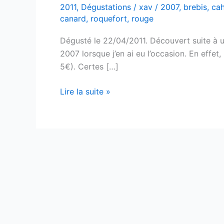
2011
,
Dégustations
/
xav
/
2007
,
brebis
,
ca
canard
,
roquefort
,
rouge
Dégusté le 22/04/2011. Découvert suite à un
2007 lorsque j’en ai eu l’occasion. En effet
5€). Certes […]
Cahors
Lire la suite »
–
Château
Bru
Lagardette
–
2007