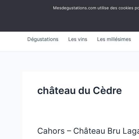
Aller
Mesdegustations
Mesdegustations.com utilise des cookies pour
au
Dégustations, accords & autour du vin
contenu
Dégustations
Les vins
Les millésimes
château du Cèdre
Cahors – Château Bru Lag