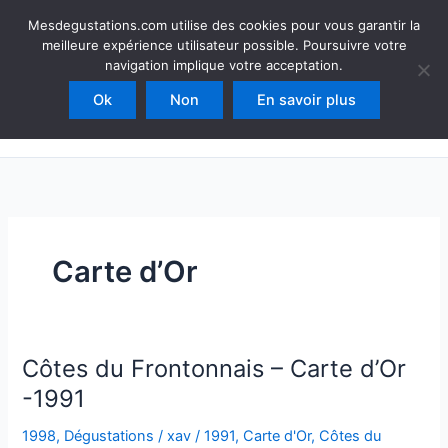
Aller
Mesdegustations
Mesdegustations.com utilise des cookies pour vous garantir la
au
meilleure expérience utilisateur possible. Poursuivre votre
Dégustations, accords & autour du vin
contenu
navigation implique votre acceptation.
Ok
Non
En savoir plus
Rechercher
Carte d’Or
Côtes du Frontonnais – Carte d’Or
-1991
1998
,
Dégustations
/
xav
/
1991
,
Carte d'Or
,
Côtes du