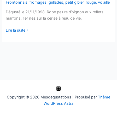
Frontonnais
,
fromages
,
grillades
,
petit gibier
,
rouge
,
volaille
Dégusté le 21/11/1998. Robe pelure d’oignon aux reflets
marrons. 1er nez sur la cerise à l’eau de vie.
Côtes
Lire la suite »
du
Frontonnais
–
Carte
d’Or
-1991
Copyright © 2026 Mesdegustations | Propulsé par
Thème
WordPress Astra