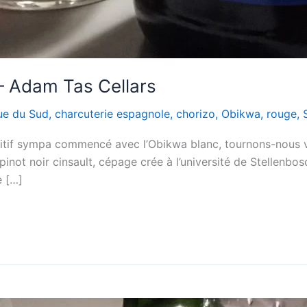
– Adam Tas Cellars
ue du Sud
,
charcuterie espagnole
,
chorizo
,
Obikwa
,
rouge
,
ritif sympa commencé avec l’Obikwa blanc, tournons-nous ve
 pinot noir cinsault, cépage crée à l’université de Stellenbo
e […]