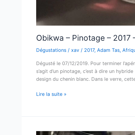
Obikwa – Pinotage – 2017 
Dégustations
/
xav
/
2017
,
Adam Tas
,
Afriq
Dégusté le 07/12/2019. Pour terminer l’apé
s’agit d’un pinotage, c’est à dire un hybride
design du chenin blanc. Dans le verre, cett
Obikwa
Lire la suite »
–
Pinotage
–
2017
–