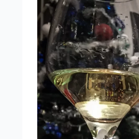
Adam
Tas
Cellars