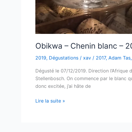
Obikwa – Chenin blanc – 2
2019
,
Dégustations
/
xav
/
2017
,
Adam Tas
Dégusté le 07/12/2019. Direction l’Afrique
Stellenbosch. On commence par le blanc qui 
donc excitée, j’ai hâte de
Obikwa
Lire la suite »
–
Chenin
blanc
–