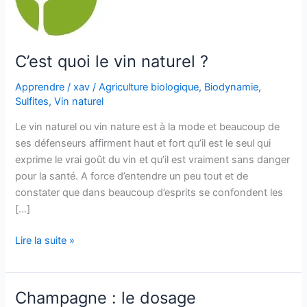
C’est quoi le vin naturel ?
Apprendre
/
xav
/
Agriculture biologique
,
Biodynamie
,
Sulfites
,
Vin naturel
Le vin naturel ou vin nature est à la mode et beaucoup de
ses défenseurs affirment haut et fort qu’il est le seul qui
exprime le vrai goût du vin et qu’il est vraiment sans danger
pour la santé. A force d’entendre un peu tout et de
constater que dans beaucoup d’esprits se confondent les
[…]
C’est
Lire la suite »
quoi
le
vin
Champagne : le dosage
naturel