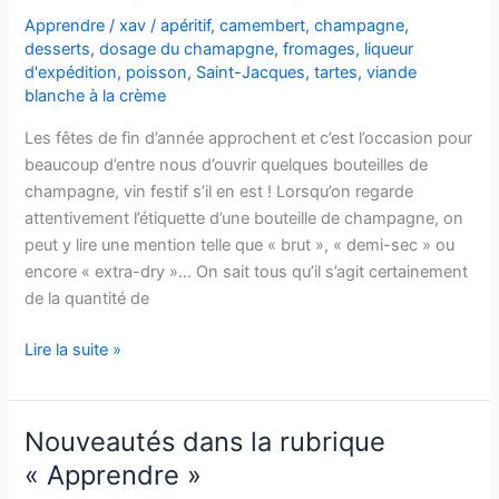
?
Apprendre
/
xav
/
apéritif
,
camembert
,
champagne
,
desserts
,
dosage du chamapgne
,
fromages
,
liqueur
d'expédition
,
poisson
,
Saint-Jacques
,
tartes
,
viande
blanche à la crème
Les fêtes de fin d’année approchent et c’est l’occasion pour
beaucoup d’entre nous d’ouvrir quelques bouteilles de
champagne, vin festif s’il en est ! Lorsqu’on regarde
attentivement l’étiquette d’une bouteille de champagne, on
peut y lire une mention telle que « brut », « demi-sec » ou
encore « extra-dry »… On sait tous qu’il s’agit certainement
de la quantité de
Champagne
Lire la suite »
:
le
dosage
Nouveautés dans la rubrique
« Apprendre »