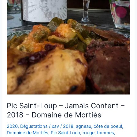
Pic Saint-Loup – Jamais Content –
2018 – Domaine de Mortiès
2020
,
Dégustations
/
xav
/
2018
,
agneau
,
côte de boeuf
,
Domaine de Mortiès
,
Pic Saint Loup
,
rouge
,
tommes
,