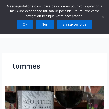
Aller
Mesdegustations
Mesdegustations.com utilise des cookies pour vous garantir la
au
meilleure expérience utilisateur possible. Poursuivre votre
Dégustations, accords & autour du vin
contenu
navigation implique votre acceptation.
Ok
Non
En savoir plus
Rechercher
tommes