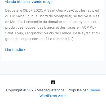
viande blanche
,
viande rouge
Dégusté le 08/07/2020. A Saint-Jean-de-Cuculles, au pied
du Pic Saint-Loup, au nord de Montpellier, se trouve le Mas
de Mortiès. L’ensemble du domaine est en biodynamie et
produit des rouges, des blancs et des rosés en AOP Pic-
Saint-Loup, Languedoc ou Vin de France. De la syrah et du
grenache et pas content ? Le « Jamais […]
Pic
Lire la suite »
Saint-
Loup
–
Jamais
Content
–
2018
Copyright © 2026 Mesdegustations | Propulsé par
Thème
–
WordPress Astra
Domaine