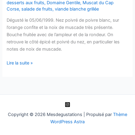
desserts aux fruits
,
Domaine Gentile
,
Muscat du Cap
Corse
,
salade de fruits
,
viande blanche grillée
Dégusté le 05/06/1999. Nez poivré de poivre blanc, sur
l’orange confite et la noix de muscade très présente.
Bouche fruitée avec de l’ampleur et de la rondeur. On
retrouve le côté épicé et poivré du nez, en particulier les
notes de noix de muscade.
Muscat
Lire la suite »
du
Cap
Corse
–
Domaine
Gentile
-1998
Copyright © 2026 Mesdegustations | Propulsé par
Thème
WordPress Astra