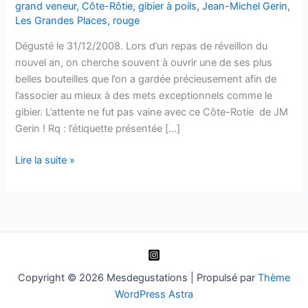
grand veneur
,
Côte-Rôtie
,
gibier à poils
,
Jean-Michel Gerin
,
Les Grandes Places
,
rouge
Dégusté le 31/12/2008. Lors d’un repas de réveillon du
nouvel an, on cherche souvent à ouvrir une de ses plus
belles bouteilles que l’on a gardée précieusement afin de
l’associer au mieux à des mets exceptionnels comme le
gibier. L’attente ne fut pas vaine avec ce Côte-Rotie de JM
Gerin ! Rq : l’étiquette présentée […]
Côte-
Lire la suite »
Rôtie
–
Les
Grandes
Places
–
Jean-
Copyright © 2026 Mesdegustations | Propulsé par
Thème
Michel
WordPress Astra