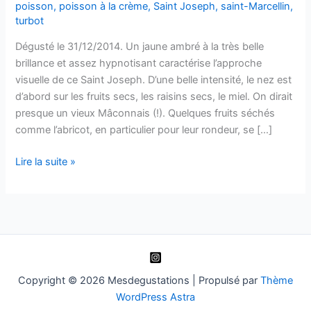
poisson
,
poisson à la crème
,
Saint Joseph
,
saint-Marcellin
,
turbot
Dégusté le 31/12/2014. Un jaune ambré à la très belle
brillance et assez hypnotisant caractérise l’approche
visuelle de ce Saint Joseph. D’une belle intensité, le nez est
d’abord sur les fruits secs, les raisins secs, le miel. On dirait
presque un vieux Mâconnais (!). Quelques fruits séchés
comme l’abricot, en particulier pour leur rondeur, se […]
Saint
Lire la suite »
Joseph
–
Mairlant
–
François
Villard
–
Copyright © 2026 Mesdegustations | Propulsé par
Thème
1999
WordPress Astra