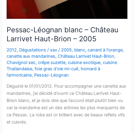
Pessac-Léognan blanc – Château
Larrivet Haut-Brion – 2005
2012
,
Dégustations
/
xav
/
2005
,
blanc
,
canard à l'orange
,
canette aux mandarines
,
Château Larrivet Haut-Brion
,
Chavignol sec
,
crêpe suzette
,
cuisine exotique
,
cuisine
Thaïlandaise
,
foie gras d'oie mi-cuit
,
homard à
l’armoricaine
,
Pessac-Léognan
Dégusté le 01/01/2012. Pour accompagner une canette aux
mandarines, j’ai décidé d’ouvrir ce Château Larrivet Haut-
Brion blanc, et je dois dire que l’accord était plutôt bien vu
car la mandarine est un des arômes les plus marquants de
ce Pessac. La robe est or brillant avec de beaux reflets vifs
et cuivrés.