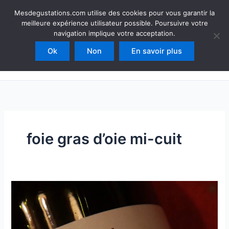
Aller
Mesdegustations
Mesdegustations.com utilise des cookies pour vous garantir la
au
meilleure expérience utilisateur possible. Poursuivre votre
Dégustations, accords & autour du vin
contenu
navigation implique votre acceptation.
Ok
Non
En savoir plus
Rechercher
foie gras d’oie mi-cuit