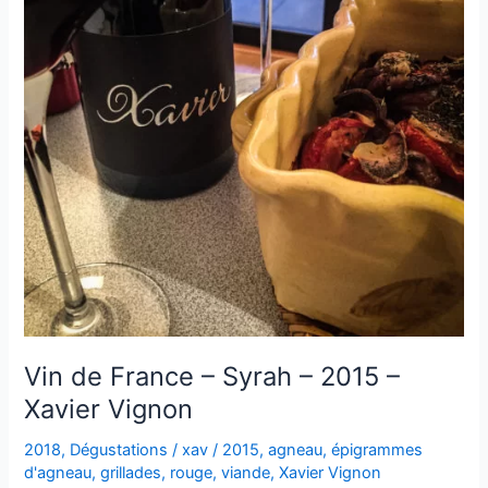
Vin de France – Syrah – 2015 –
Xavier Vignon
2018
,
Dégustations
/
xav
/
2015
,
agneau
,
épigrammes
d'agneau
,
grillades
,
rouge
,
viande
,
Xavier Vignon