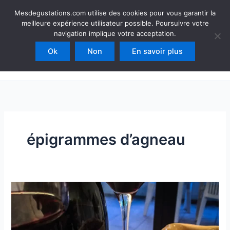
Aller
Mesdegustations
Mesdegustations.com utilise des cookies pour vous garantir la
au
meilleure expérience utilisateur possible. Poursuivre votre
Dégustations, accords & autour du vin
contenu
navigation implique votre acceptation.
Ok
Non
En savoir plus
Rechercher
épigrammes d’agneau