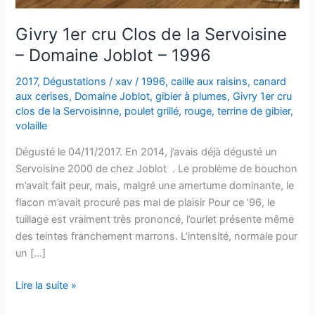
Givry 1er cru Clos de la Servoisine
– Domaine Joblot – 1996
2017
,
Dégustations
/
xav
/
1996
,
caille aux raisins
,
canard
aux cerises
,
Domaine Joblot
,
gibier à plumes
,
Givry 1er cru
clos de la Servoisinne
,
poulet grillé
,
rouge
,
terrine de gibier
,
volaille
Dégusté le 04/11/2017. En 2014, j’avais déjà dégusté un
Servoisine 2000 de chez Joblot . Le problème de bouchon
m’avait fait peur, mais, malgré une amertume dominante, le
flacon m’avait procuré pas mal de plaisir Pour ce ’96, le
tuillage est vraiment très prononcé, l’ourlet présente même
des teintes franchement marrons. L’intensité, normale pour
un […]
Givry
Lire la suite »
1er