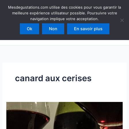
Aller
Mesdegustations
Mesdegustations.com utilise des cookies pour vous garantir la
au
meilleure expérience utilisateur possible. Poursuivre votre
Dégustations, accords & autour du vin
contenu
navigation implique votre acceptation.
Ok
Non
En savoir plus
Rechercher
canard aux cerises