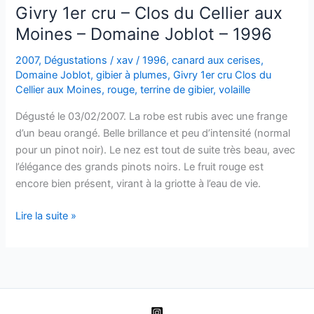
–
Givry 1er cru – Clos du Cellier aux
Clos
Moines – Domaine Joblot – 1996
de
la
2007
,
Dégustations
/
xav
/
1996
,
canard aux cerises
,
Servoisine
Domaine Joblot
,
gibier à plumes
,
Givry 1er cru Clos du
–
Cellier aux Moines
,
rouge
,
terrine de gibier
,
volaille
Domaine
Dégusté le 03/02/2007. La robe est rubis avec une frange
Joblot
d’un beau orangé. Belle brillance et peu d’intensité (normal
–
pour un pinot noir). Le nez est tout de suite très beau, avec
2000
l’élégance des grands pinots noirs. Le fruit rouge est
encore bien présent, virant à la griotte à l’eau de vie.
Givry
Lire la suite »
1er
cru
–
Clos
du