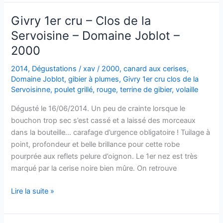
cru
Clos
Givry 1er cru – Clos de la
de
Servoisine – Domaine Joblot –
la
2000
Servoisine
–
2014
,
Dégustations
/
xav
/
2000
,
canard aux cerises
,
Domaine
Domaine Joblot
,
gibier à plumes
,
Givry 1er cru clos de la
Joblot
Servoisinne
,
poulet grillé
,
rouge
,
terrine de gibier
,
volaille
–
Dégusté le 16/06/2014. Un peu de crainte lorsque le
1996
bouchon trop sec s’est cassé et a laissé des morceaux
dans la bouteille… carafage d’urgence obligatoire ! Tuilage à
point, profondeur et belle brillance pour cette robe
pourprée aux reflets pelure d’oignon. Le 1er nez est très
marqué par la cerise noire bien mûre. On retrouve
Givry
Lire la suite »
1er
cru