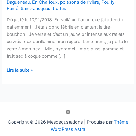
Dagueneau
,
En Chailloux
,
poissons de rivière
,
Pouilly-
Fumé
,
Saint-Jacques
,
truffes
Dégusté le 10/11/2018. En voilà un flacon que j’ai attendu
patiemment ! J’étais donc fébrile en plantant le tire-
bouchon ! Je verse et c’est un jaune or intense aux reflets
cuivrés roux qui illumine mon regard. Lentement, je porte le
verre à mon nez… Miel, hydromel… mais aussi pomme et
fruit sec à coque comme […]
Pouilly-
Lire la suite »
Fumé
« En
Chailloux »
–
1997
–
Didier
Copyright © 2026 Mesdegustations | Propulsé par
Thème
Dagueneau
WordPress Astra