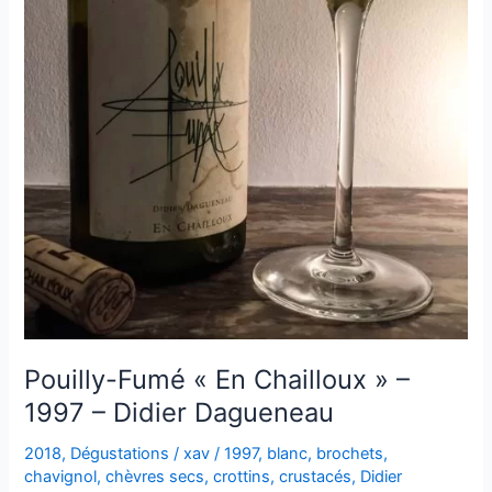
Pouilly-Fumé « En Chailloux » –
1997 – Didier Dagueneau
2018
,
Dégustations
/
xav
/
1997
,
blanc
,
brochets
,
chavignol
,
chèvres secs
,
crottins
,
crustacés
,
Didier