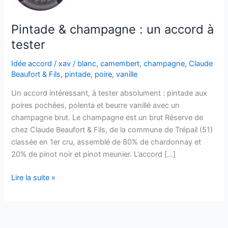
Pintade & champagne : un accord à
tester
Idée accord
/
xav
/
blanc
,
camembert
,
champagne
,
Claude
Beaufort & Fils
,
pintade
,
poire
,
vanille
Un accord intéressant, à tester absolument : pintade aux
poires pochées, polenta et beurre vanillé avec un
champagne brut. Le champagne est un brut Réserve de
chez Claude Beaufort & Fils, de la commune de Trépail (51)
classée en 1er cru, assemblé de 80% de chardonnay et
20% de pinot noir et pinot meunier. L’accord […]
Pintade
Lire la suite »
&
champagne
:
un