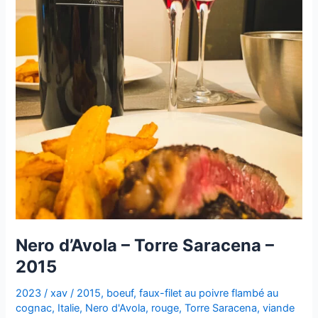
Nero d’Avola – Torre Saracena –
2015
2023
/
xav
/
2015
,
boeuf
,
faux-filet au poivre flambé au
cognac
,
Italie
,
Nero d'Avola
,
rouge
,
Torre Saracena
,
viande