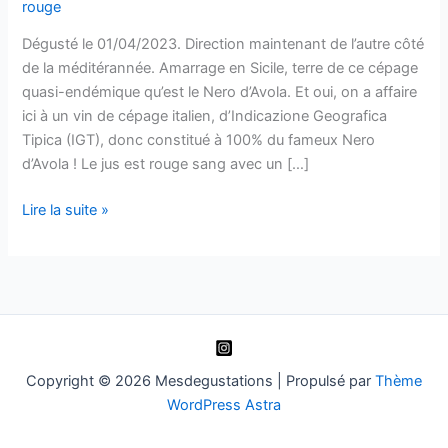
rouge
Dégusté le 01/04/2023. Direction maintenant de l’autre côté
de la méditérannée. Amarrage en Sicile, terre de ce cépage
quasi-endémique qu’est le Nero d’Avola. Et oui, on a affaire
ici à un vin de cépage italien, d’Indicazione Geografica
Tipica (IGT), donc constitué à 100% du fameux Nero
d’Avola ! Le jus est rouge sang avec un […]
Nero
Lire la suite »
d’Avola
–
Torre
Saracena
–
2015
Copyright © 2026 Mesdegustations | Propulsé par
Thème
WordPress Astra