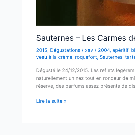
Sauternes – Les Carmes d
2015
,
Dégustations
/
xav
/
2004
,
apéritif
,
b
veau à la crème
,
roquefort
,
Sauternes
,
tart
Dégusté le 24/12/2015. Les reflets légèrem
naturellement un nez tout en rondeur de mi
réserve, des parfums assez présents de di
Sauternes
Lire la suite »
–
Les
Carmes
de