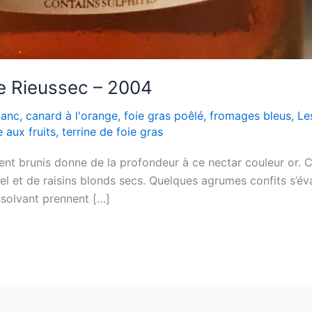
e Rieussec – 2004
lanc
,
canard à l'orange
,
foie gras poêlé
,
fromages bleus
,
Le
e aux fruits
,
terrine de foie gras
ent brunis donne de la profondeur à ce nectar couleur or.
el et de raisins blonds secs. Quelques agrumes confits s’é
ssolvant prennent […]