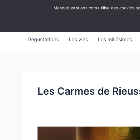
Aller
Mesdegustations
Mesdegustations.com utilise des cookies pour
au
Dégustations, accords & autour du vin
contenu
Dégustations
Les vins
Les millésimes
Les Carmes de Rieus