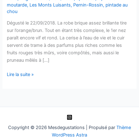
moutarde
,
Les Monts Luisants
,
Pernin-Rossin
,
pintade au
chou
Dégusté le 22/09/2018. La robe brique assez brillante tire
sur l’orange/brun. Tout en étant très complexe, le 1er nez
paraît encore vif et rond. La cerise à l’eau de vie et le cuir
servent de trame à des parfums plus riches comme les
fruits rouges très mûrs, voire compôtés, mais aussi le
pruneau mêlés à […]
Morey-
Lire la suite »
Saint-
Denis
1er
cru
« Les
Monts
Luisants »
Copyright © 2026 Mesdegustations | Propulsé par
Thème
–
WordPress Astra