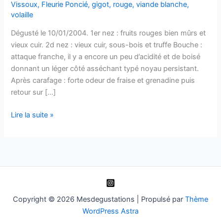
Vissoux
,
Fleurie Poncié
,
gigot
,
rouge
,
viande blanche
,
volaille
Dégusté le 10/01/2004. 1er nez : fruits rouges bien mûrs et
vieux cuir. 2d nez : vieux cuir, sous-bois et truffe Bouche :
attaque franche, il y a encore un peu d’acidité et de boisé
donnant un léger côté asséchant typé noyau persistant.
Après carafage : forte odeur de fraise et grenadine puis
retour sur […]
Fleurie
Lire la suite »
Poncié
–
Domaine
du
Vissoux
–
1997
Copyright © 2026 Mesdegustations | Propulsé par
Thème
WordPress Astra