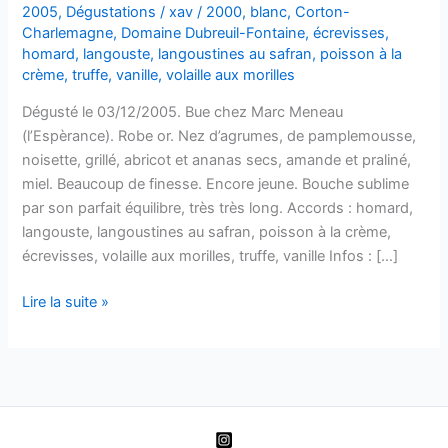
2005
,
Dégustations
/
xav
/
2000
,
blanc
,
Corton-
Charlemagne
,
Domaine Dubreuil-Fontaine
,
écrevisses
,
homard
,
langouste
,
langoustines au safran
,
poisson à la
crème
,
truffe
,
vanille
,
volaille aux morilles
Dégusté le 03/12/2005. Bue chez Marc Meneau
(l’Espèrance). Robe or. Nez d’agrumes, de pamplemousse,
noisette, grillé, abricot et ananas secs, amande et praliné,
miel. Beaucoup de finesse. Encore jeune. Bouche sublime
par son parfait équilibre, très très long. Accords : homard,
langouste, langoustines au safran, poisson à la crème,
écrevisses, volaille aux morilles, truffe, vanille Infos : […]
Corton-
Lire la suite »
Charlemagne
Grand
Cru
–
Domaine
Dubreuil-