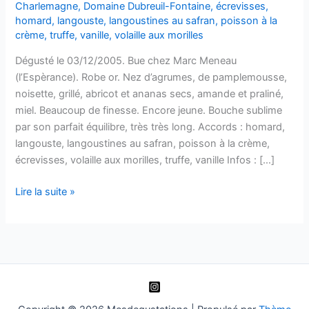
Charlemagne
,
Domaine Dubreuil-Fontaine
,
écrevisses
,
homard
,
langouste
,
langoustines au safran
,
poisson à la
crème
,
truffe
,
vanille
,
volaille aux morilles
Dégusté le 03/12/2005. Bue chez Marc Meneau
(l’Espèrance). Robe or. Nez d’agrumes, de pamplemousse,
noisette, grillé, abricot et ananas secs, amande et praliné,
miel. Beaucoup de finesse. Encore jeune. Bouche sublime
par son parfait équilibre, très très long. Accords : homard,
langouste, langoustines au safran, poisson à la crème,
écrevisses, volaille aux morilles, truffe, vanille Infos : […]
Corton-
Lire la suite »
Charlemagne
Grand
Cru
–
Domaine
Dubreuil-
Fontaine