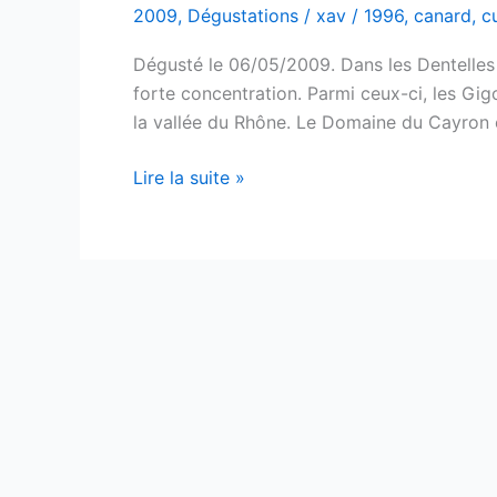
2009
,
Dégustations
/
xav
/
1996
,
canard
,
c
Dégusté le 06/05/2009. Dans les Dentelles
forte concentration. Parmi ceux-ci, les Gi
la vallée du Rhône. Le Domaine du Cayron e
Gigondas
Lire la suite »
–
Domaine
du
Cayron
–
1996