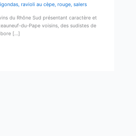
igondas
,
ravioli au cèpe
,
rouge
,
salers
vins du Rhône Sud présentant caractère et
teauneuf-du-Pape voisins, des sudistes de
abore […]