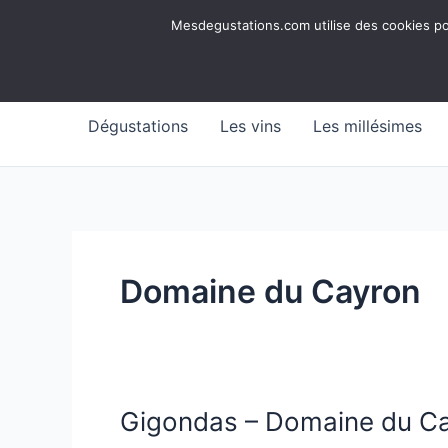
Aller
Mesdegustations
Mesdegustations.com utilise des cookies pour
au
Dégustations, accords & autour du vin
contenu
Dégustations
Les vins
Les millésimes
Domaine du Cayron
Gigondas – Domaine du Ca