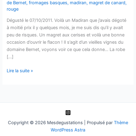
de Bernet
,
fromages basques
,
madiran
,
magret de canard
,
rouge
Dégusté le 07/10/2011. Voilà un Madiran que j’avais dégoté
à moitié prix il y quelques mois, je me suis dis qu’il y avait
peu de risques. Un magret aux cerises et voilà une bonne
occasion d’ouvrir le flacon ! Il s’agit d’un vieilles vignes du
domaine Bernet, voyons voir ce que cela donne… La robe
[…]
Madiran
Lire la suite »
–
Vielles
Vignes
–
Domaine
Bernet
–
Copyright © 2026 Mesdegustations | Propulsé par
Thème
2002
WordPress Astra