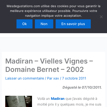
Aller
Mesdegustations
Mesdegustations.com utilise des cookies pour vous garantir la
au
meilleure expérience utilisateur possible. Poursuivre votre
Dégustations, accords & autour du vin
contenu
navigation implique votre acceptation.
Ok
Non
En savoir plus
Rechercher
Madiran – Vielles Vignes –
Domaine Bernet – 2002
Laisser un commentaire
/ Par
xav
/
7 octobre 2011
Dégusté le 07/10/2011.
Voilà un
Madiran
que j’avais dégoté à
moitié prix il y quelques mois, je me suis