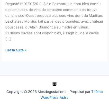
Dégusté le 01/01/2011. Alain Brumont, un nom bien connu
des amateurs de vins de caractère comme on en trouve
dans le sud-Ouest propose plusieurs vins dont du Madiran.
Le château Montus fait partie des propriétés, avec château
Bouscassé, qu’Alain Brumont a su mettre en valeur.
Plusieurs cuvées sont disponibles, il s’agit ici, de la cuvée
[…]
Madiran
Lire la suite »
–
Château
Montus
–
1994
Copyright © 2026 Mesdegustations | Propulsé par
Thème
WordPress Astra