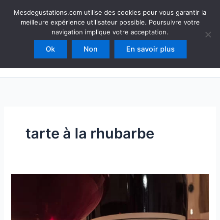
Aller
Mesdegustations
Mesdegustations.com utilise des cookies pour vous garantir la
au
meilleure expérience utilisateur possible. Poursuivre votre
Dégustations, accords & autour du vin
contenu
navigation implique votre acceptation.
Ok
Non
En savoir plus
Rechercher
tarte à la rhubarbe