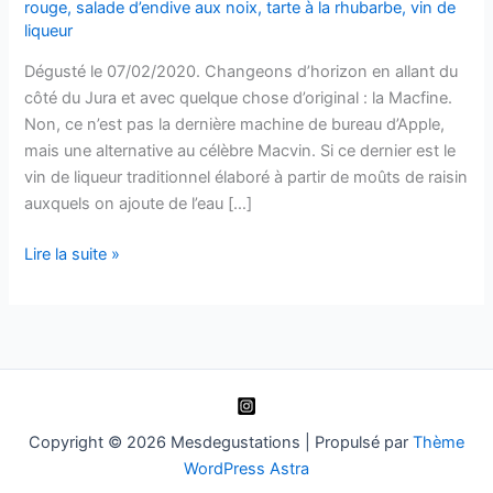
rouge
,
salade d’endive aux noix
,
tarte à la rhubarbe
,
vin de
liqueur
Dégusté le 07/02/2020. Changeons d’horizon en allant du
côté du Jura et avec quelque chose d’original : la Macfine.
Non, ce n’est pas la dernière machine de bureau d’Apple,
mais une alternative au célèbre Macvin. Si ce dernier est le
vin de liqueur traditionnel élaboré à partir de moûts de raisin
auxquels on ajoute de l’eau […]
Vin
Lire la suite »
de
liqueur
–
Macfine
–
Domaine
La
Copyright © 2026 Mesdegustations | Propulsé par
Thème
Croix
WordPress Astra
de