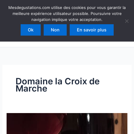
Aller
Mesdegustations
Mesdegustations.com utilise des cookies pour vous garantir la
au
meilleure expérience utilisateur possible. Poursuivre votre
Dégustations, accords & autour du vin
contenu
navigation implique votre acceptation.
Ok
Non
En savoir plus
Rechercher
Domaine la Croix de
Marche