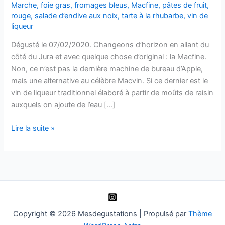
Marche
,
foie gras
,
fromages bleus
,
Macfine
,
pâtes de fruit
,
rouge
,
salade d’endive aux noix
,
tarte à la rhubarbe
,
vin de
liqueur
Dégusté le 07/02/2020. Changeons d’horizon en allant du
côté du Jura et avec quelque chose d’original : la Macfine.
Non, ce n’est pas la dernière machine de bureau d’Apple,
mais une alternative au célèbre Macvin. Si ce dernier est le
vin de liqueur traditionnel élaboré à partir de moûts de raisin
auxquels on ajoute de l’eau […]
Vin
Lire la suite »
de
liqueur
–
Macfine
–
Domaine
La
Copyright © 2026 Mesdegustations | Propulsé par
Thème
Croix