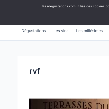
Aller
Mesdegustations
Mesdegustations.com utilise des cookies pour
au
Dégustations, accords & autour du vin
contenu
Dégustations
Les vins
Les millésimes
rvf