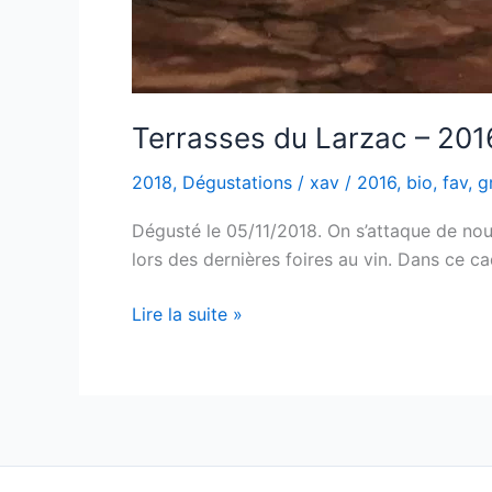
Terrasses du Larzac – 201
2018
,
Dégustations
/
xav
/
2016
,
bio
,
fav
,
g
Dégusté le 05/11/2018. On s’attaque de nouv
lors des dernières foires au vin. Dans ce ca
Terrasses
Lire la suite »
du
Larzac
–
2016
–
Symphonie