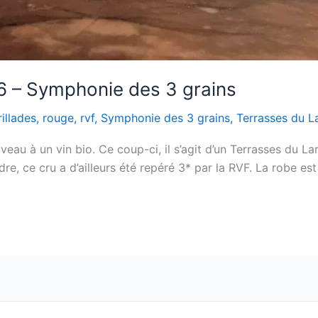
6 – Symphonie des 3 grains
rillades
,
rouge
,
rvf
,
Symphonie des 3 grains
,
Terrasses du L
eau à un vin bio. Ce coup-ci, il s’agit d’un Terrasses du L
dre, ce cru a d’ailleurs été repéré 3* par la RVF. La robe est