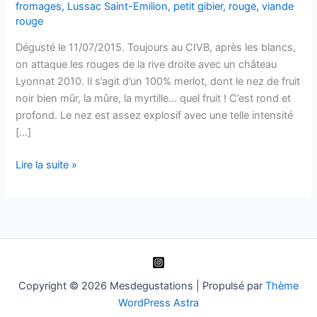
fromages
,
Lussac Saint-Emilion
,
petit gibier
,
rouge
,
viande
rouge
Dégusté le 11/07/2015. Toujours au CIVB, après les blancs,
on attaque les rouges de la rive droite avec un château
Lyonnat 2010. Il s’agit d’un 100% merlot, dont le nez de fruit
noir bien mûr, la mûre, la myrtille… quel fruit ! C’est rond et
profond. Le nez est assez explosif avec une telle intensité
[…]
Lussac
Lire la suite »
saint
Emilion
–
Emotion
–
Château
Lyonnat
Copyright © 2026 Mesdegustations | Propulsé par
Thème
–
WordPress Astra