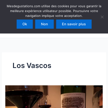
Aller
Mesdegustations
Mesdegustations.com utilise des cookies pour vous garantir la
au
meilleure expérience utilisateur possible. Poursuivre votre
Dégustations, accords & autour du vin
contenu
navigation implique votre acceptation.
Ok
Non
En savoir plus
Rechercher
Los Vascos