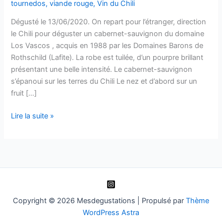
tournedos
,
viande rouge
,
Vin du Chili
Dégusté le 13/06/2020. On repart pour l’étranger, direction
le Chili pour déguster un cabernet-sauvignon du domaine
Los Vascos , acquis en 1988 par les Domaines Barons de
Rothschild (Lafite). La robe est tuilée, d’un pourpre brillant
présentant une belle intensité. Le cabernet-sauvignon
s’épanoui sur les terres du Chili Le nez et d’abord sur un
fruit […]
Colchagua
Lire la suite »
–
Cabernet-
Sauvignon
–
2011
–
Los
Copyright © 2026 Mesdegustations | Propulsé par
Thème
Vascos
WordPress Astra