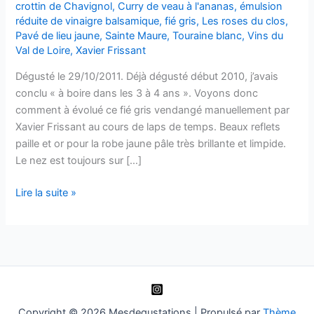
crottin de Chavignol
,
Curry de veau à l'ananas
,
émulsion
réduite de vinaigre balsamique
,
fié gris
,
Les roses du clos
,
Pavé de lieu jaune
,
Sainte Maure
,
Touraine blanc
,
Vins du
Val de Loire
,
Xavier Frissant
Dégusté le 29/10/2011. Déjà dégusté début 2010, j’avais
conclu « à boire dans les 3 à 4 ans ». Voyons donc
comment à évolué ce fié gris vendangé manuellement par
Xavier Frissant au cours de laps de temps. Beaux reflets
paille et or pour la robe jaune pâle très brillante et limpide.
Le nez est toujours sur […]
Touraine
Lire la suite »
blanc
–
Les
Roses
du
Clos
–
Copyright © 2026 Mesdegustations | Propulsé par
Thème