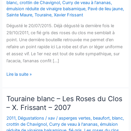
blanc
,
crottin de Chavignol
,
Curry de veau à l'ananas
,
émulsion réduite de vinaigre balsamique
,
Pavé de lieu jaune
,
Sainte Maure
,
Touraine
,
Xavier Frissant
Dégusté le 20/07/2015. Déjà dégusté la dernière fois le
29/10/2011, ce fié gris des roses du clos me semblait à
point. Une dernière bouteille retrouvée me permet d’en
refaire un point rapide ici La robe est d’un or léger uniforme
et assez vif. Le 1er nez est tout de suite sympathique, sur
l’acacia, l’ananas confit […]
Touraine
Lire la suite »
–
Les
Roses
Touraine blanc – Les Roses du Clos
du
– X. Frissant – 2007
Clos
–
2011
,
Dégustations
/
xav
/
asperges vertes
,
beaufort
,
blanc
,
Xavier
crottin de Chavignol
,
Curry de veau à l'ananas
,
émulsion
Frissant
réduite de vinaigre balsamique
,
fié gris
,
Les roses du clos
,