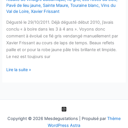
Pavé de lieu jaune
,
Sainte Maure
,
Touraine blanc
,
Vins du
–
Val de Loire
,
Xavier Frissant
2007
Dégusté le 29/10/2011. Déjà dégusté début 2010, j’avais
conclu « à boire dans les 3 à 4 ans ». Voyons donc
comment à évolué ce fié gris vendangé manuellement par
Xavier Frissant au cours de laps de temps. Beaux reflets
paille et or pour la robe jaune pâle très brillante et limpide.
Le nez est toujours sur
Touraine
Lire la suite »
blanc
–
Les
Roses
du
Clos
–
Copyright © 2026 Mesdegustations | Propulsé par
Thème
X.
WordPress Astra