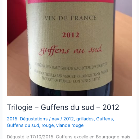
Trilogie – Guffens du sud – 2012
2015
,
Dégustations
/
xav
/
2012
,
grillades
,
Guffens
,
Guffens du sud
,
rouge
,
viande rouge
Dégusté le 17/10/2015. Guffens excelle en Bourgogne mais