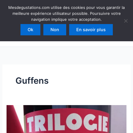
Aller
Mesdegustations
Mesdegustations.com utilise des cookies pour vous garantir la
au
meilleure expérience utilisateur possible. Poursuivre votre
Dégustations, accords & autour du vin
contenu
navigation implique votre acceptation.
Ok
Non
En savoir plus
Rechercher
Guffens