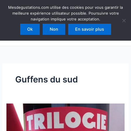
Aller
Mesdegustations
Mesdegustations.com utilise des cookies pour vous garantir la
au
meilleure expérience utilisateur possible. Poursuivre votre
Dégustations, accords & autour du vin
contenu
navigation implique votre acceptation.
Ok
Non
En savoir plus
Rechercher
Guffens du sud