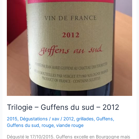
Trilogie – Guffens du sud – 2012
2015
,
Dégustations
/
xav
/
2012
,
grillades
,
Guffens
,
Guffens du sud
,
rouge
,
viande rouge
Dégusté le 17/10/2015. Guffens excelle en Bourgogne mais