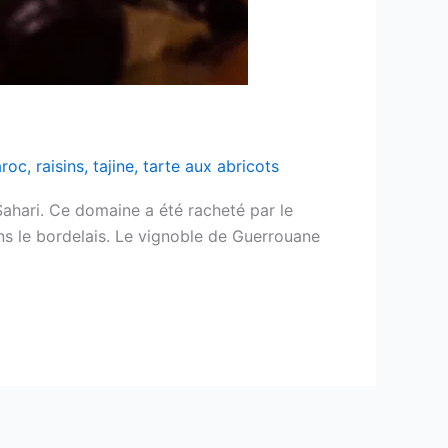
roc
,
raisins
,
tajine
,
tarte aux abricots
Sahari. Ce domaine a été racheté par le
ans le bordelais. Le vignoble de Guerrouane