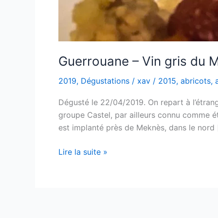
Guerrouane – Vin gris du 
2019
,
Dégustations
/
xav
/
2015
,
abricots
,
Dégusté le 22/04/2019. On repart à l’étran
groupe Castel, par ailleurs connu comme éta
est implanté près de Meknès, dans le nord 
Guerrouane
Lire la suite »
–
Vin
gris
du
Maroc