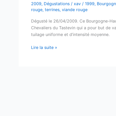
2009
,
Dégustations
/
xav
/
1999
,
Bourgogn
rouge
,
terrines
,
viande rouge
Dégusté le 26/04/2009. Ce Bourgogne-Haute
Chevaliers du Tastevin qui a pour but de va
tuilage uniforme et d’intensité moyenne.
Bourgogne-
Lire la suite »
Hautes-
Côtes-
de-
Nuits
–
Henri
de
Villamont
–
Tastevinage