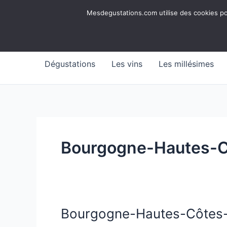
Aller
Mesdegustations
Mesdegustations.com utilise des cookies pour
au
Dégustations, accords & autour du vin
contenu
Dégustations
Les vins
Les millésimes
Bourgogne-Hautes-C
Bourgogne-Hautes-Côtes-de