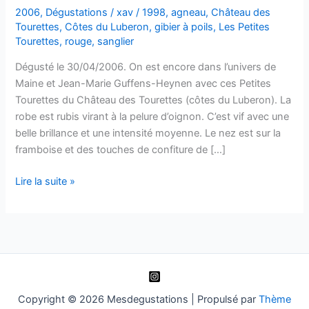
2006
,
Dégustations
/
xav
/
1998
,
agneau
,
Château des
Tourettes
,
Côtes du Luberon
,
gibier à poils
,
Les Petites
Tourettes
,
rouge
,
sanglier
Dégusté le 30/04/2006. On est encore dans l’univers de
Maine et Jean-Marie Guffens-Heynen avec ces Petites
Tourettes du Château des Tourettes (côtes du Luberon). La
robe est rubis virant à la pelure d’oignon. C’est vif avec une
belle brillance et une intensité moyenne. Le nez est sur la
framboise et des touches de confiture de […]
Côtes
Lire la suite »
du
Luberon
–
Les
Petites
Tourettes
–
Copyright © 2026 Mesdegustations | Propulsé par
Thème