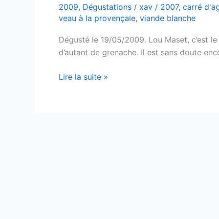
2009
,
Dégustations
/
xav
/
2007
,
carré d'a
veau à la provençale
,
viande blanche
Dégusté le 19/05/2009. Lou Maset, c’est le
d’autant de grenache. Il est sans doute en
Coteaux
Lire la suite »
du
Languedoc
–
Lou
Maset
–
Domaine
d’Aupilhac
–
2007