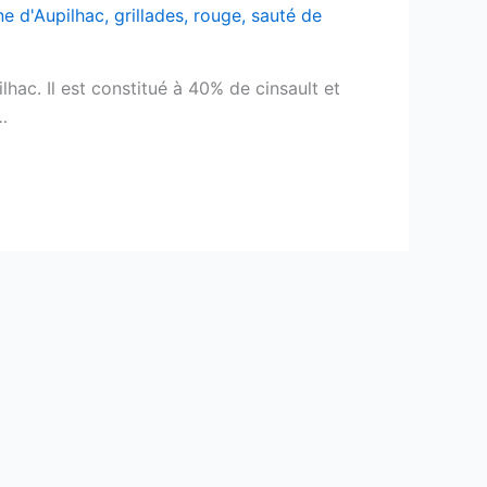
e d'Aupilhac
,
grillades
,
rouge
,
sauté de
hac. Il est constitué à 40% de cinsault et
…