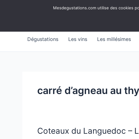
Aller
Mesdegustations
Mesdegustations.com utilise des cookies pour
au
Dégustations, accords & autour du vin
contenu
Dégustations
Les vins
Les millésimes
carré d’agneau au th
Coteaux du Languedoc – L