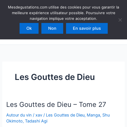
Aller
Mesdegustations
Mesdegustations.com utilise des cookies pour vous garantir la
au
meilleure expérience utilisateur possible. Poursuivre votre
Dégustations, accords & autour du vin
contenu
navigation implique votre acceptation.
Ok
Non
En savoir plus
Rechercher
Les Gouttes de Dieu
Les Gouttes de Dieu – Tome 27
Autour du vin
/
xav
/
Les Gouttes de Dieu
,
Manga
,
Shu
Okimoto
,
Tadashi Agi