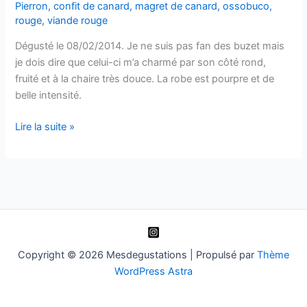
Pierron
,
confit de canard
,
magret de canard
,
ossobuco
,
rouge
,
viande rouge
Dégusté le 08/02/2014. Je ne suis pas fan des buzet mais
je dois dire que celui-ci m’a charmé par son côté rond,
fruité et à la chaire très douce. La robe est pourpre et de
belle intensité.
Buzet
Lire la suite »
–
Fleur
d’Albret
–
Château
Pierron
–
Copyright © 2026 Mesdegustations | Propulsé par
Thème
2009
WordPress Astra