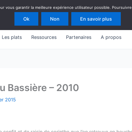
 vous garantir la meilleure expérience utilisateur possible. Poursuivre
Ok
Non
En savoir plus
Les plats
Ressources
Partenaires
A propos
u Bassière – 2010
ier 2015
 confit et de raisin de corinthe que l’on retrouve en bouch