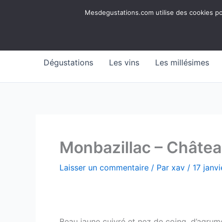
Aller
Mesdegustations
Mesdegustations.com utilise des cookies pour
au
Dégustations, accords & autour du vin
contenu
Dégustations
Les vins
Les millésimes
Monbazillac – Châtea
Laisser un commentaire
/ Par
xav
/
17 janv
Beau jaune cuivré et nez de coing, d’agrume