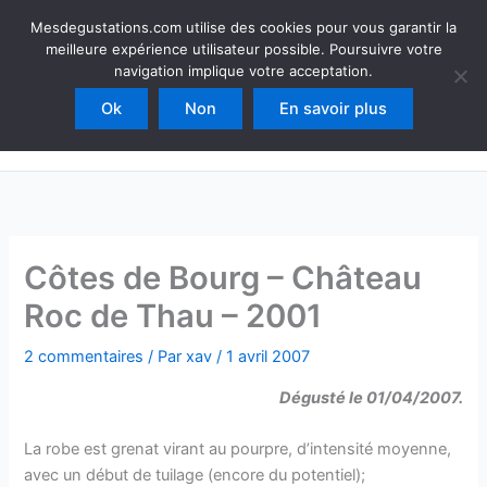
Aller
Mesdegustations
Mesdegustations.com utilise des cookies pour vous garantir la
au
meilleure expérience utilisateur possible. Poursuivre votre
Dégustations, accords & autour du vin
contenu
navigation implique votre acceptation.
Ok
Non
En savoir plus
Rechercher
Côtes de Bourg – Château
Roc de Thau – 2001
2 commentaires
/ Par
xav
/
1 avril 2007
Dégusté le 01/04/2007.
La robe est grenat virant au pourpre, d’intensité moyenne,
avec un début de tuilage (encore du potentiel);