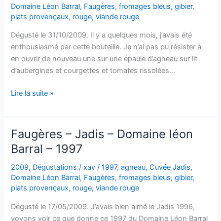
–
Domaine Léon Barral
,
Faugères
,
fromages bleus
,
gibier
,
1997
plats provençaux
,
rouge
,
viande rouge
Dégusté le 31/10/2009. Il y a quelques mois, j’avais été
enthousiasmé par cette bouteille. Je n’ai pas pu résister à
en ouvrir de nouveau une sur une épaule d’agneau sur lit
d’aubergines et courgettes et tomates rissolées…
Faugères
Lire la suite »
–
Jadis
–
Faugères – Jadis – Domaine léon
Domaine
Barral – 1997
Léon
Barral
2009
,
Dégustations
/
xav
/
1997
,
agneau
,
Cuvée Jadis
,
–
Domaine Léon Barral
,
Faugères
,
fromages bleus
,
gibier
,
1997
plats provençaux
,
rouge
,
viande rouge
Dégusté le 17/05/2009. J’avais bien aimé le Jadis 1996,
voyons voir ce que donne ce 1997 du Domaine Léon Barral