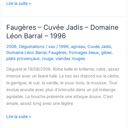
Faugères
Lire la suite »
–
Jadis
–
Faugères – Cuvée Jadis – Domaine
Domaine
Léon Barral – 1996
Léon
Barral
2006
,
Dégustations
/
xav
/
1996
,
agneau
,
Cuvée Jadis
,
–
Domaine Léon Barral
,
Faugères
,
fromages bleus
,
gibier
,
1996
plats provençaux
,
rouge
,
viandes rouges
Dégusté le 19/08/2006. Robe belle et brillante, rubis, assez
intense avec un liseré tuilé. Le nez est d’abord sur le cèdre,
la garrigue, le cuir, la vanille, le sous-bois, la mousse. Tout
évolue ensuite avec plus d’intensité dans un joli mélange
agréable. La bouche présente une attaque douce. C’est
ample, assez long avec une légère
Faugères
Lire la suite »
–