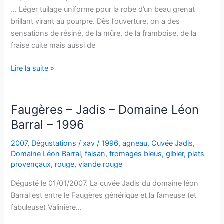
… Léger tuilage uniforme pour la robe d’un beau grenat
brillant virant au pourpre. Dès l’ouverture, on a des
sensations de résiné, de la mûre, de la framboise, de la
fraise cuite mais aussi de
Faugères
Lire la suite »
–
Jadis
–
Faugères – Jadis – Domaine Léon
Domaine
Barral – 1996
léon
Barral
2007
,
Dégustations
/
xav
/
1996
,
agneau
,
Cuvée Jadis
,
–
Domaine Léon Barral
,
faisan
,
fromages bleus
,
gibier
,
plats
1997
provençaux
,
rouge
,
viande rouge
Dégusté le 01/01/2007. La cuvée Jadis du domaine léon
Barral est entre le Faugères générique et la fameuse (et
fabuleuse) Valinière…