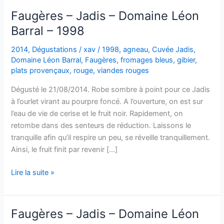
Faugères – Jadis – Domaine Léon
Barral – 1998
2014
,
Dégustations
/
xav
/
1998
,
agneau
,
Cuvée Jadis
,
Domaine Léon Barral
,
Faugères
,
fromages bleus
,
gibier
,
plats provençaux
,
rouge
,
viandes rouges
Dégusté le 21/08/2014. Robe sombre à point pour ce Jadis
à l’ourlet virant au pourpre foncé. A l’ouverture, on est sur
l’eau de vie de cerise et le fruit noir. Rapidement, on
retombe dans des senteurs de réduction. Laissons le
tranquille afin qu’il respire un peu, se réveille tranquillement.
Ainsi, le fruit finit par revenir […]
Faugères
Lire la suite »
–
Jadis
–
Faugères – Jadis – Domaine Léon
Domaine