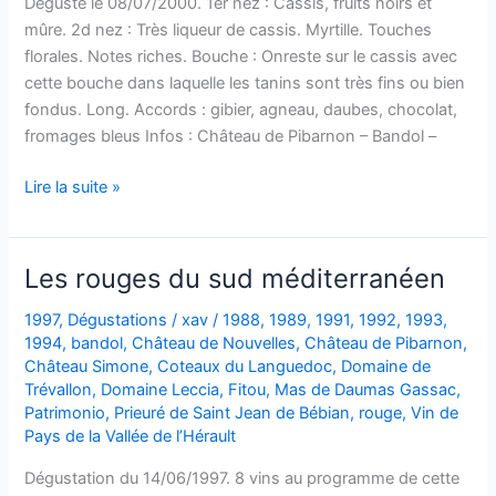
Dégusté le 08/07/2000. 1er nez : Cassis, fruits noirs et
mûre. 2d nez : Très liqueur de cassis. Myrtille. Touches
florales. Notes riches. Bouche : Onreste sur le cassis avec
cette bouche dans laquelle les tanins sont très fins ou bien
fondus. Long. Accords : gibier, agneau, daubes, chocolat,
fromages bleus Infos : Château de Pibarnon – Bandol –
Bandol
Lire la suite »
–
Château
de
Les rouges du sud méditerranéen
Pibarnon
–
1997
,
Dégustations
/
xav
/
1988
,
1989
,
1991
,
1992
,
1993
,
1994
,
bandol
,
Château de Nouvelles
,
Château de Pibarnon
,
1993
Château Simone
,
Coteaux du Languedoc
,
Domaine de
Trévallon
,
Domaine Leccia
,
Fitou
,
Mas de Daumas Gassac
,
Patrimonio
,
Prieuré de Saint Jean de Bébian
,
rouge
,
Vin de
Pays de la Vallée de l’Hérault
Dégustation du 14/06/1997. 8 vins au programme de cette