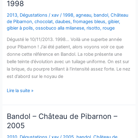
1998
2013
,
Dégustations
/
xav
/
1998
,
agneau
,
bandol
,
Château
de Pibarnon
,
chocolat
,
daubes
,
fromages bleus
,
gibier
,
gibier à poils
,
ossobuco alla milanese
,
risotto
,
rouge
Dégusté le 10/11/2013. 1998… Voilà une superbe année
pour Pibarnon ! J’ai été patient, alors voyons voir ce que
donne cette référence en Bandol. La robe présente une
belle teinte d’évolution avec un tuilage uniforme. On est sur
la brique, du pourpre brillant à l’intensité assez forte. Le nez
est d’abord sur le noyau de
Bandol
Lire la suite »
–
Château
de
Bandol – Château de Pibarnon –
Pibarnon
2005
–
1998
2010
,
Dégustations
/
xav
/
2005
,
bandol
,
Château de