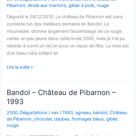
Pibarnon
,
dinde aux marrons
,
gibier à poils
,
rouge
Dégusté le 24/12/2010. Le château de Pibarnon est sans
conteste l’un des meilleurs domaine en Bandol. Le
mourvèdre domine largement l’assemblage de ce rouge
certes un peu jeune dans cette livrée 2005, mais je n’ai pu
résister à ouvrir un tel vin pour un repas de fête. La robe est
d’un beau rubis brillant et
Bandol
Lire la suite »
–
Château
de
Bandol – Château de Pibarnon –
Pibarnon
1993
–
2005
2000
,
Dégustations
/
xav
/
1993
,
agneau
,
bandol
,
Château
de Pibarnon
,
chocolat
,
daubes
,
fromages bleus
,
gibier
,
rouge