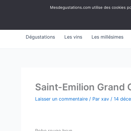
Aller
Mesdegustations
Mesdegustations.com utilise des cookies pour
au
Dégustations, accords & autour du vin
contenu
Dégustations
Les vins
Les millésimes
Saint-Emilion Grand 
Laisser un commentaire
/ Par
xav
/
14 déc
Robe rouge brun.