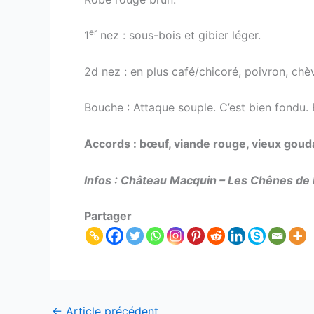
er
1
nez : sous-bois et gibier léger.
2d nez : en plus café/chicoré, poivron, chèv
Bouche : Attaque souple. C’est bien fondu. B
Accords :
bœuf, viande rouge, vieux gouda
Infos : Château Macquin – Les Chênes de 
Partager
←
Article précédent