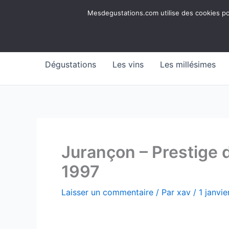
Aller
Mesdegustations
Mesdegustations.com utilise des cookies pour
au
Dégustations, accords & autour du vin
contenu
Dégustations
Les vins
Les millésimes
Jurançon – Prestige 
1997
Laisser un commentaire
/ Par
xav
/
1 janvi